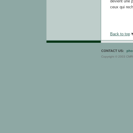
devient une p
ceux qui reche
Back to top
CONTACT US:
pho
Copyright © 2003 CMRC