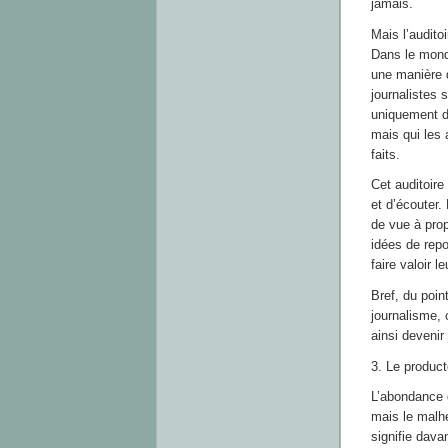
jamais.
Mais l’audito
Dans le monde
une manière d
journalistes 
uniquement d
mais qui les 
faits.
Cet auditoir
et d’écouter. 
de vue à prop
idées de repo
faire valoir l
Bref, du poin
journalisme, 
ainsi devenir 
3. Le product
L’abondance 
mais le malhe
signifie dava