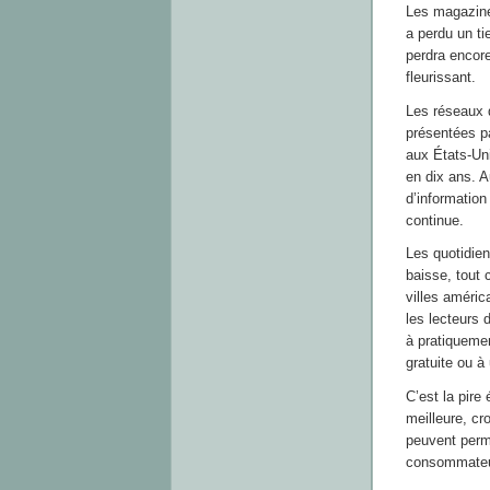
Les magazine
a perdu un ti
perdra encor
fleurissant.
Les réseaux d
présentées pa
aux États-Uni
en dix ans. 
d’information
continue.
Les quotidien
baisse, tout 
villes améric
les lecteurs 
à pratiquemen
gratuite ou à 
C’est la pire
meilleure, c
peuvent perm
consommateurs