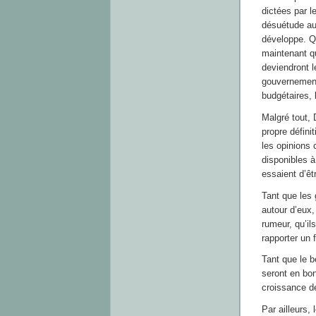
dictées par 
désuétude au 
développe. Q
maintenant qu
deviendront l
gouvernements
budgétaires,
Malgré tout, 
propre définit
les opinions 
disponibles 
essaient d’êt
Tant que les 
autour d’eux,
rumeur, qu’il
rapporter un f
Tant que le b
seront en bon
croissance d
Par ailleurs,