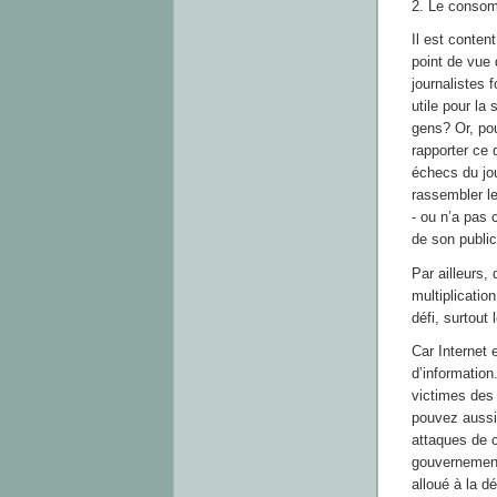
2. Le conso
Il est conten
point de vue 
journalistes f
utile pour la
gens? Or, pou
rapporter ce q
échecs du jo
rassembler le
- ou n’a pas
de son public,
Par ailleurs,
multiplicatio
défi, surtout
Car Internet e
d’information
victimes des
pouvez aussi 
attaques de c
gouvernement
alloué à la d