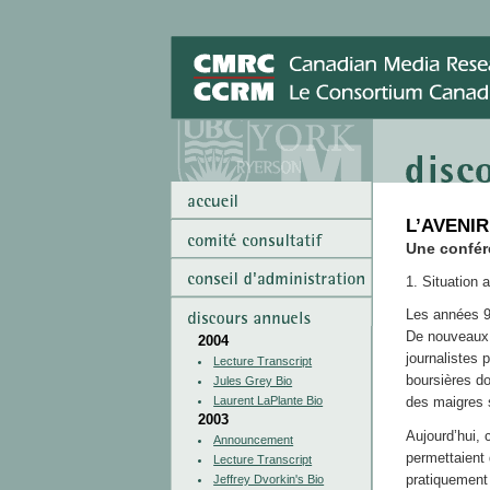
L’AVENI
Une confér
1. Situation a
Les années 90
De nouveaux 
2004
journalistes 
Lecture Transcript
boursières d
Jules Grey Bio
Laurent LaPlante Bio
des maigres s
2003
Aujourd’hui, c
Announcement
permettaient 
Lecture Transcript
pratiquement 
Jeffrey Dvorkin's Bio