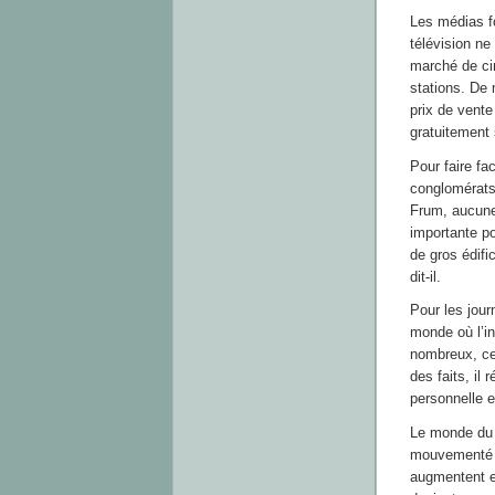
Les médias fo
télévision ne
marché de ci
stations. De
prix de vente
gratuitement 
Pour faire fa
conglomérats 
Frum, aucune
importante pou
de gros édifi
dit-il.
Pour les journ
monde où l’in
nombreux, ce
des faits, il 
personnelle et
Le monde du j
mouvementé q
augmentent e