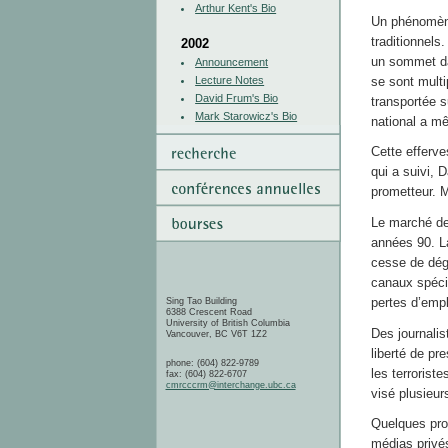
Arthur Kent's Bio
Un phénomène
traditionnels
2002
un sommet da
Announcement
se sont multip
Lecture Notes
David Frum's Bio
transportée s
Mark Starowicz's Bio
national a m
Cette efferve
qui a suivi, 
prometteur. Mê
Le marché de 
années 90. L
cesse de dég
canaux spécia
pertes d’empl
Sing Tao Building
6388 Crescent Road
University of British Columbia
Des journalis
Vancouver, BC V6T 1Z2
liberté de pr
phone: (604) 822-9789
les terroriste
fax: (604) 822-6707
cmrcccrm@interchange.ubc.ca
visé plusieur
Quelques pro
médias privé